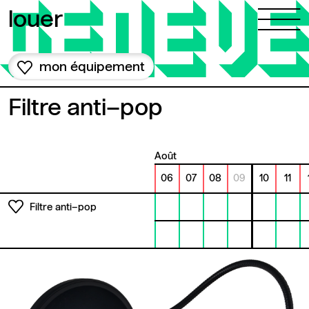
Aller au contenu
louer
mon équipement
Filtre anti–pop
août
06
07
08
09
10
11
Filtre anti–pop