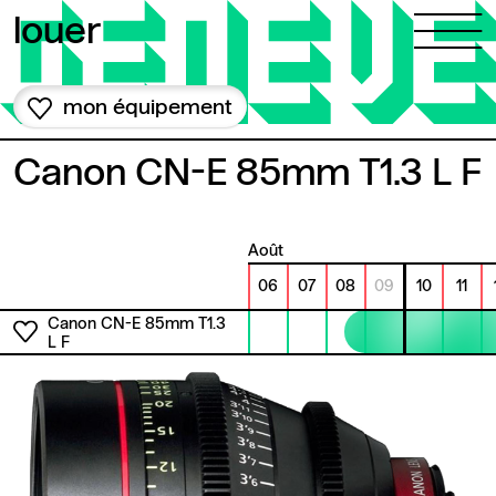
Aller au contenu
louer
mon équipement
Canon CN-E 85mm T1.3 L F
août
06
07
08
09
10
11
Canon CN-E 85mm T1.3
L F