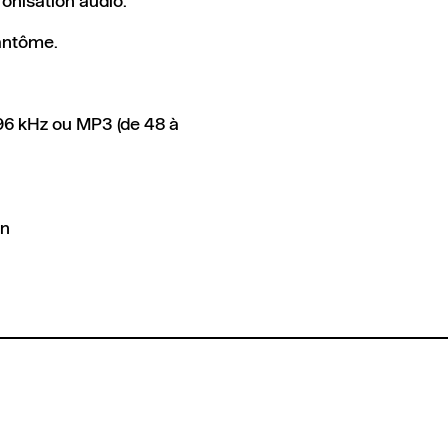
ronisation audio.
fantôme.
96 kHz ou MP3 (de 48 à
on