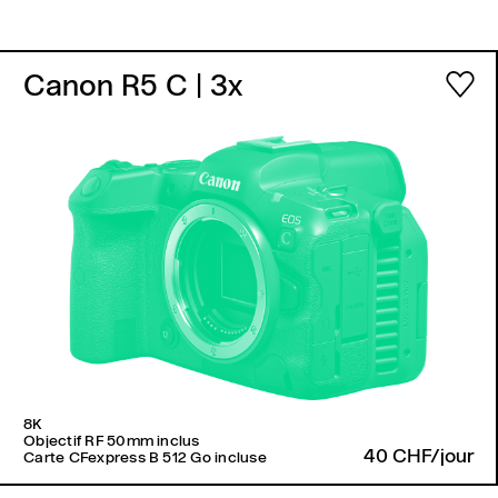
Canon R5 C
| 3x
8K
Objectif RF 50mm inclus
40 CHF/jour
Carte CFexpress B 512 Go incluse