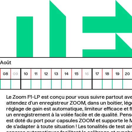
août
08
09
10
11
12
13
14
15
16
17
18
19
20
Le Zoom F1-LP est conçu pour vous suivre partout av
attendez d’un enregistreur ZOOM, dans un boitier, lége
réglage de gain est automatique, limiteur efficace et 
un enregistrement à la volée facile et de qualité. Pensé
est doté du port pour capsules ZOOM et supporte le M
de s’adapter à toute situation ! Les tonalités de test 