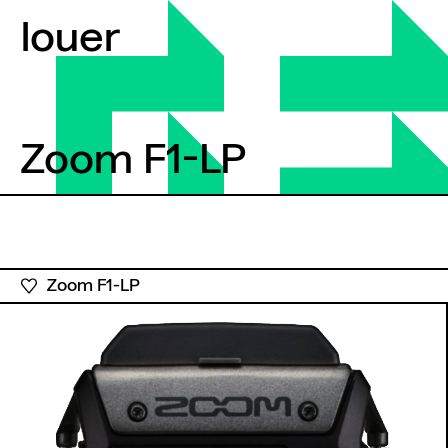
Aller au contenu
louer
Zoom F1-LP
Zoom F1-LP
Zoom F1-LP