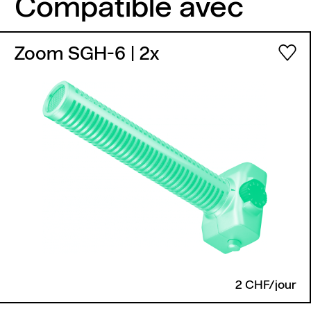
Compatible avec
Zoom SGH-6
| 2x
2 CHF/jour
Retour en haut de page