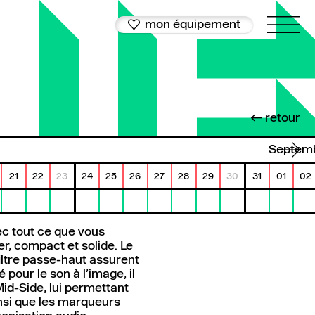
mon équipement
← retour
septem
21
22
23
24
25
26
27
28
29
30
31
01
02
ec tout ce que vous
r, compact et solide. Le
filtre passe-haut assurent
 pour le son à l’image, il
id-Side, lui permettant
ainsi que les marqueurs