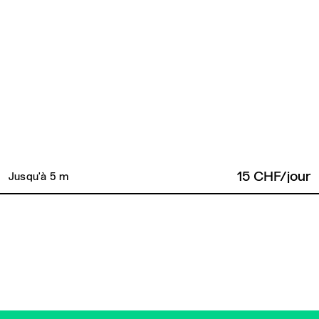
15 CHF/jour
Jusqu'à 5 m
Retour en haut de page