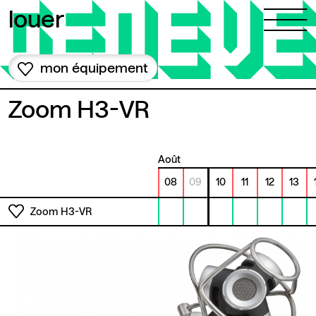
Aller au contenu
louer
mon équipement
Zoom H3-VR
août
08
09
10
11
12
13
Zoom H3-VR