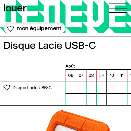
Aller au contenu
louer
mon équipement
Disque Lacie USB-C
août
06
07
08
09
10
11
Disque Lacie USB-C