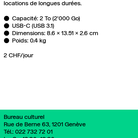
locations de longues durées.
Capacité: 2 To (2'000 Go)
USB-C (USB 3.1)
Dimensions: 8.6 x 13.51 x 2.6 cm
Poids: 0.4 kg
2 CHF/jour
Retour en haut de page
Bureau culturel
Rue de Berne 63, 1201 Genève
Tél.:
022 732 72 01