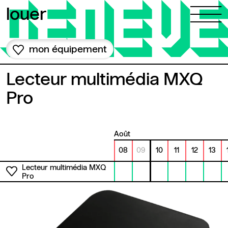
Aller au contenu
louer
mon équipement
Lecteur multimédia MXQ
Pro
août
08
09
10
11
12
13
Lecteur multimédia MXQ
Pro