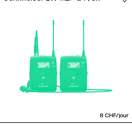
8 CHF/jour
Retour en haut de page