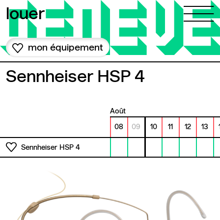
Aller au contenu
louer
mon équipement
Sennheiser HSP 4
août
08
09
10
11
12
13
Sennheiser HSP 4