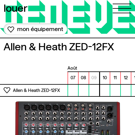
Aller au contenu
louer
mon équipement
Allen & Heath ZED-12FX
août
07
08
09
10
11
12
Allen & Heath ZED-12FX