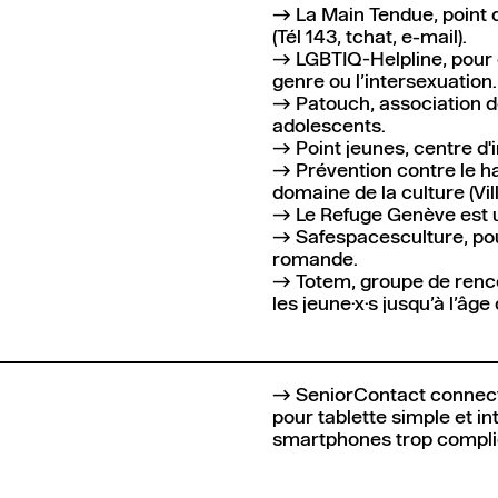
La Main Tendue
, point
(Tél 143, tchat, e-mail).
LGBTIQ-Helpline
, pour
genre ou l’intersexuation.
Patouch
, association 
adolescents.
Point jeunes
, centre d
Prévention contre le ha
domaine de la culture
(Vi
Le Refuge Genève
est 
Safespacesculture
, p
romande.
Totem
, groupe de renco
les jeune·x·s jusqu’à l’âge
SeniorContact
connecte
pour tablette simple et in
smartphones trop compli