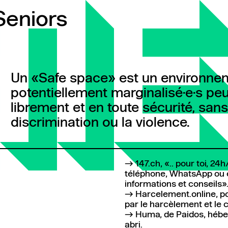
Seniors
Un «Safe space» est un environneme
potentiellement marginalisé·e·s peu
librement et en toute sécurité, sans
discrimination ou la violence.
147.ch
, «.. pour toi, 2
téléphone, WhatsApp ou e-
informations et conseils»
Harcelement.online
, p
par le harcèlement et le 
Huma, de Paidos
, héb
abri.