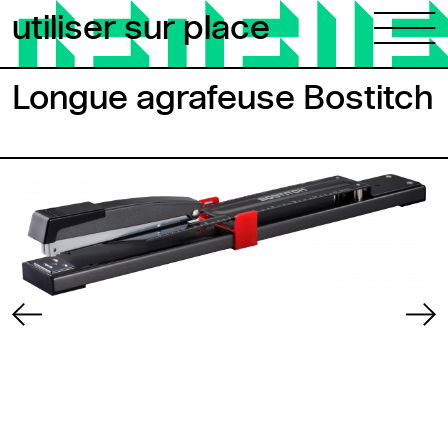
Aller au contenu
utiliser sur place
Longue agrafeuse Bostitch