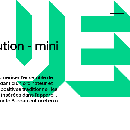
tion - mini
numériser l’ensemble de
ndant d’un ordinateur et
ositives traditionnel, les
insérées dans l’appareil.
car le Bureau culturel en a