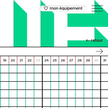
mon équipement
← retour
19
20
21
22
23
24
25
26
27
28
29
30
31