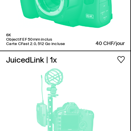
6K
Objectif EF 50mm inclus
40 CHF/jour
Carte CFast 2.0, 512 Go incluse
JuicedLink
| 1x