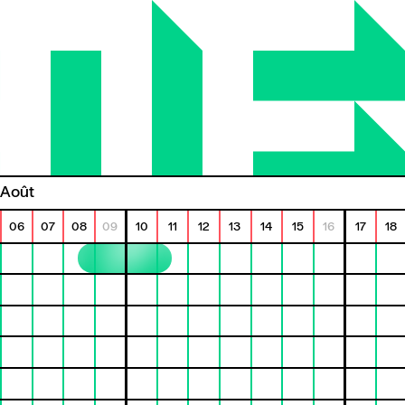
août
06
07
08
09
10
11
12
13
14
15
16
17
18