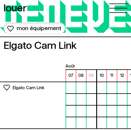
Aller au contenu
louer
mon équipement
Elgato Cam Link
août
07
08
09
10
11
12
Elgato Cam Link