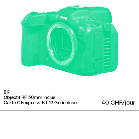
8K
Objectif RF 50mm inclus
40 CHF/jour
Carte CFexpress B 512 Go incluse
Retour en haut de page