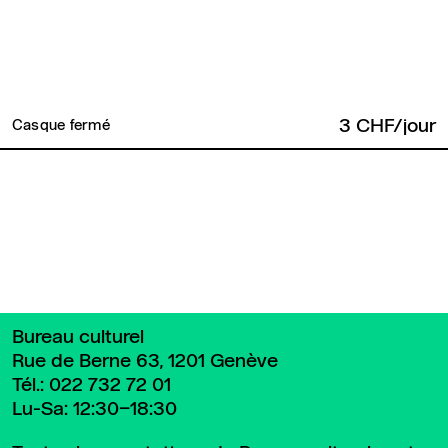
3 CHF/jour
Casque fermé
Retour en haut de page
Bureau culturel
Rue de Berne 63, 1201 Genève
Tél.:
022 732 72 01
Lu-Sa: 12:30–18:30