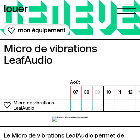
Aller au contenu
louer
mon équipement
Micro de vibrations
LeafAudio
août
07
08
09
10
11
12
Micro de vibrations
LeafAudio
Le Micro de vibrations LeafAudio permet de