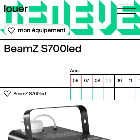
Aller au contenu
louer
mon équipement
BeamZ S700led
août
06
07
08
09
10
11
BeamZ S700led