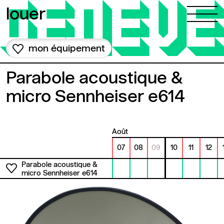
Aller au contenu
louer
mon équipement
Parabole acoustique &
micro Sennheiser e614
août
07
08
09
10
11
12
Parabole acoustique &
micro Sennheiser e614