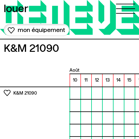
Aller au contenu
louer
mon équipement
K&M 21090
août
10
11
12
13
14
15
K&M 21090