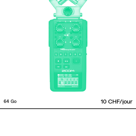
10 CHF/jour
64 Go
Retour en haut de page