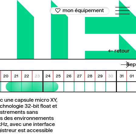
mon équipement
← retour
se
20
21
22
23
24
25
26
27
28
29
30
31
01
ec une capsule micro XY,
hnologie 32-bit float et
gistrements sans
ans des environnements
 kHz, avec une interface
istreur est accessible