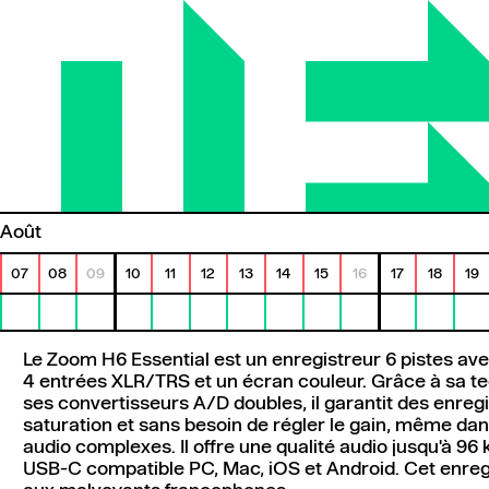
août
07
08
09
10
11
12
13
14
15
16
17
18
19
Le Zoom H6 Essential est un enregistreur 6 pistes av
4 entrées XLR/TRS et un écran couleur. Grâce à sa tec
ses convertisseurs A/D doubles, il garantit des enre
saturation et sans besoin de régler le gain, même d
audio complexes. Il offre une qualité audio jusqu'à 96
USB-C compatible PC, Mac, iOS et Android. Cet enreg