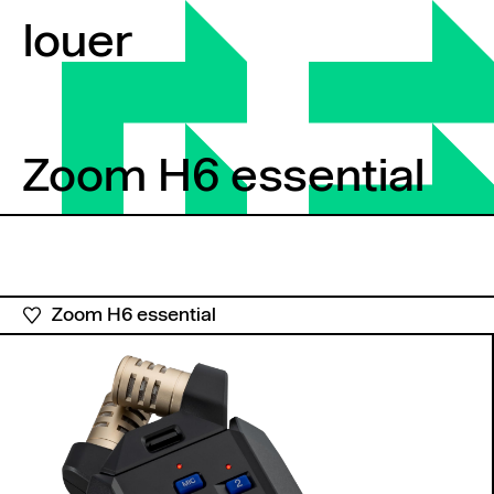
Aller au contenu
louer
Zoom H6 essential
Zoom H6 essential
Zoom H6 essential