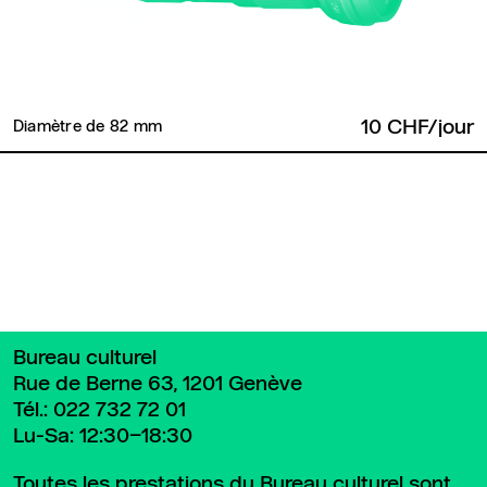
10 CHF/jour
Diamètre de 82 mm
Retour en haut de page
Bureau culturel
Rue de Berne 63, 1201 Genève
Tél.:
022 732 72 01
Lu-Sa: 12:30–18:30
Toutes les prestations du Bureau culturel sont