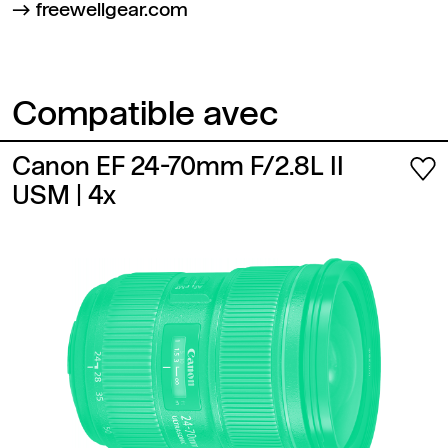
freewellgear.com
Compatible avec
Canon EF 24-70mm F/2.8L II
USM
| 4x