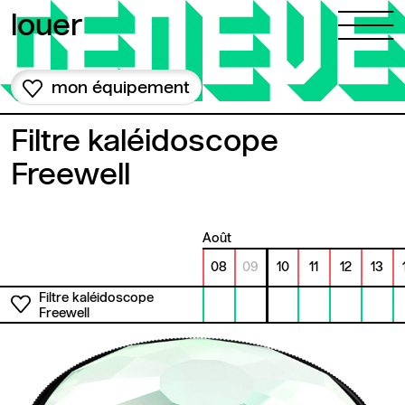
Aller au contenu
louer
mon équipement
Filtre kaléidoscope
Freewell
août
08
09
10
11
12
13
Filtre kaléidoscope
Freewell